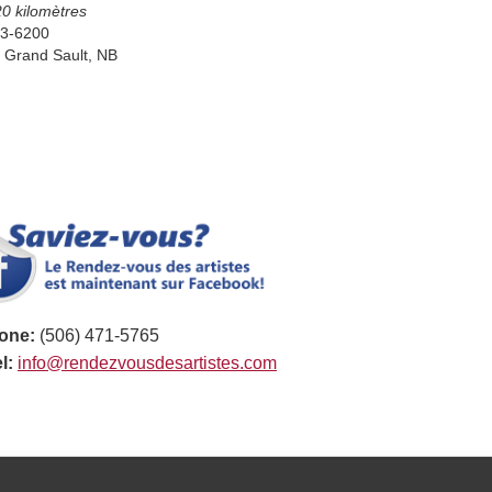
20 kilomètres
73-6200
 Grand Sault, NB
one:
(506) 471-5765
l:
info@rendezvousdesartistes.com