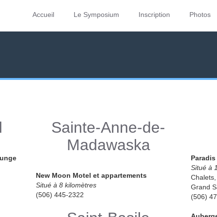
Accueil
Le Symposium
Inscription
Photos
d
Sainte-Anne-de-
Madawaska
ounge
Paradis
Situé à 
New Moon Motel et appartements
Chalets
Situé à 8 kilomètres
Grand S
(506) 445-2322
(506) 4
Auberge