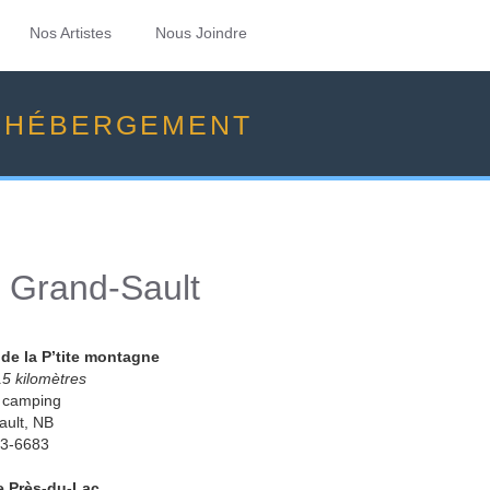
Nos Artistes
Nous Joindre
HÉBERGEMENT
Grand-Sault
 de la P’tite montagne
15 kilomètres
, camping
ault, NB
73-6683
 Près-du-Lac